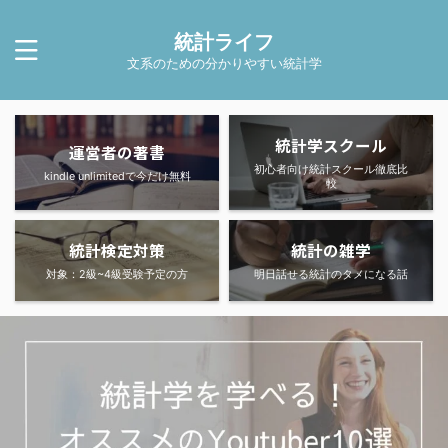
統計ライフ
文系のための分かりやすい統計学
統計学スクール
運営者の著書
初心者向け統計スクール徹底比
kindle unlimitedで今だけ無料
較
統計検定対策
統計の雑学
対象：2級~4級受験予定の方
明日話せる統計のタメになる話