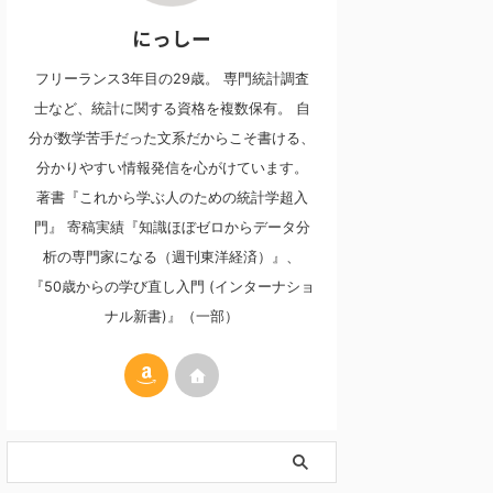
にっしー
フリーランス3年目の29歳。 専門統計調査
士など、統計に関する資格を複数保有。 自
分が数学苦手だった文系だからこそ書ける、
分かりやすい情報発信を心がけています。
著書『これから学ぶ人のための統計学超入
門』 寄稿実績『知識ほぼゼロからデータ分
析の専門家になる（週刊東洋経済）』、
『50歳からの学び直し入門 (インターナショ
ナル新書)』（一部）