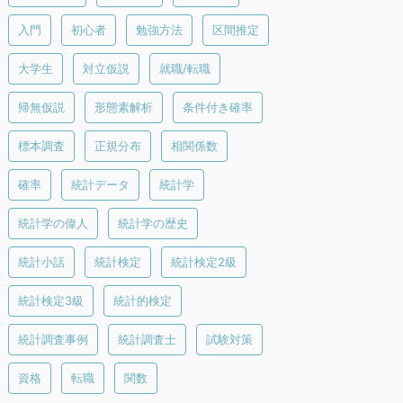
入門
初心者
勉強方法
区間推定
大学生
対立仮説
就職/転職
帰無仮説
形態素解析
条件付き確率
標本調査
正規分布
相関係数
確率
統計データ
統計学
統計学の偉人
統計学の歴史
統計小話
統計検定
統計検定2級
統計検定3級
統計的検定
統計調査事例
統計調査士
試験対策
資格
転職
関数