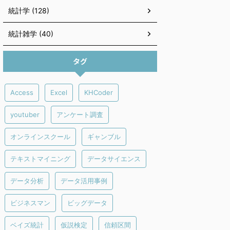
統計学 (128)
統計雑学 (40)
タグ
Access
Excel
KHCoder
youtuber
アンケート調査
オンラインスクール
ギャンブル
テキストマイニング
データサイエンス
データ分析
データ活用事例
ビジネスマン
ビッグデータ
ベイズ統計
仮説検定
信頼区間