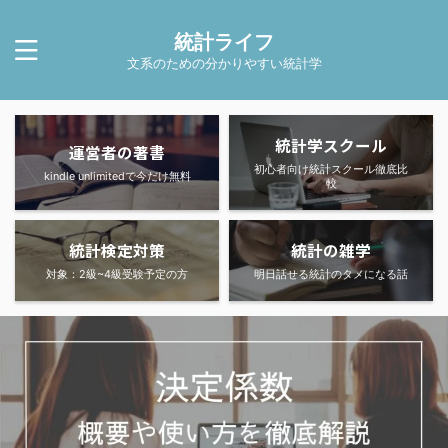
統計ライフ
文系のための分かりやすい統計学
統計学スクール
運営者の著書
初心者向け統計スクール徹底比
kindle unlimitedで今だけ無料
較
統計検定対策
統計の雑学
対象：2級~4級受験予定の方
明日話せる統計のタメになる話