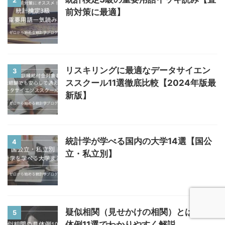
2
前対策に最適】
リスキリングに最適なデータサイエン
3
ススクール11選徹底比較【2024年版最
新版】
統計学が学べる国内の大学14選【国公
4
立・私立別】
疑似相関（見せかけの相関）とは 具
5
体例11選でわかりやすく解説