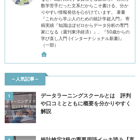
数学苦手だった文系だからこそ書ける、分か
りやすい情報発信を心がけています。 著書
『これから学ぶ人のための統計学超入門』 寄
稿実績『知識ほぼゼロからデータ分析の専門
家になる（週刊東洋経済）』、『50歳からの
学び直し入門 (インターナショナル新書)』
（一部）
～人気記事～
データラーニングスクールとは 評判
1
や口コミとともに概要を分かりやすく
解説
統計検定3級の重要用語イッキ読み【直