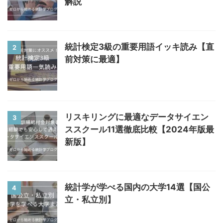
解説
統計検定3級の重要用語イッキ読み【直
2
前対策に最適】
リスキリングに最適なデータサイエン
3
ススクール11選徹底比較【2024年版最
新版】
統計学が学べる国内の大学14選【国公
4
立・私立別】