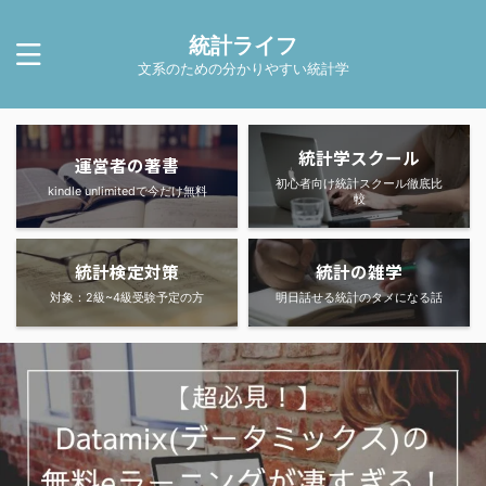
統計ライフ
文系のための分かりやすい統計学
統計学スクール
運営者の著書
初心者向け統計スクール徹底比
kindle unlimitedで今だけ無料
較
統計検定対策
統計の雑学
対象：2級~4級受験予定の方
明日話せる統計のタメになる話