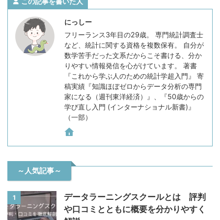
この記事を書いた人
にっしー
フリーランス3年目の29歳。 専門統計調査士
など、統計に関する資格を複数保有。 自分が
数学苦手だった文系だからこそ書ける、分か
りやすい情報発信を心がけています。 著書
『これから学ぶ人のための統計学超入門』 寄
稿実績『知識ほぼゼロからデータ分析の専門
家になる（週刊東洋経済）』、『50歳からの
学び直し入門 (インターナショナル新書)』
（一部）
～人気記事～
データラーニングスクールとは 評判
1
や口コミとともに概要を分かりやすく