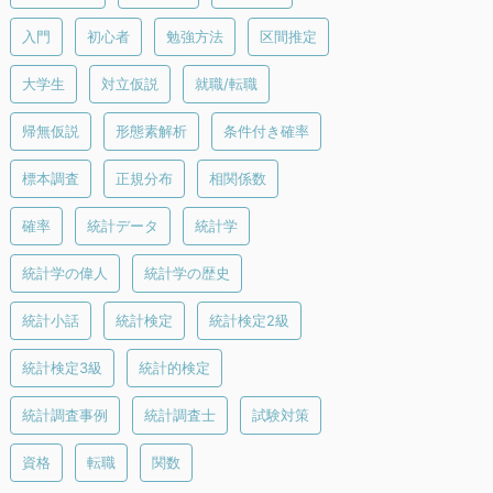
入門
初心者
勉強方法
区間推定
大学生
対立仮説
就職/転職
帰無仮説
形態素解析
条件付き確率
標本調査
正規分布
相関係数
確率
統計データ
統計学
統計学の偉人
統計学の歴史
統計小話
統計検定
統計検定2級
統計検定3級
統計的検定
統計調査事例
統計調査士
試験対策
資格
転職
関数