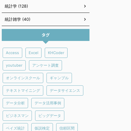
統計学 (128)
統計雑学 (40)
タグ
Access
Excel
KHCoder
youtuber
アンケート調査
オンラインスクール
ギャンブル
テキストマイニング
データサイエンス
データ分析
データ活用事例
ビジネスマン
ビッグデータ
ベイズ統計
仮説検定
信頼区間