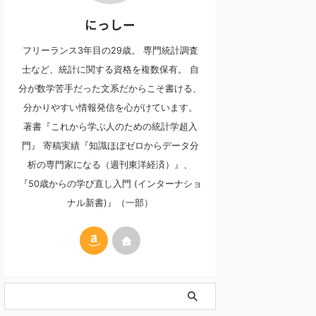
にっしー
フリーランス3年目の29歳。 専門統計調査
士など、統計に関する資格を複数保有。 自
分が数学苦手だった文系だからこそ書ける、
分かりやすい情報発信を心がけています。
著書『これから学ぶ人のための統計学超入
門』 寄稿実績『知識ほぼゼロからデータ分
析の専門家になる（週刊東洋経済）』、
『50歳からの学び直し入門 (インターナショ
ナル新書)』（一部）