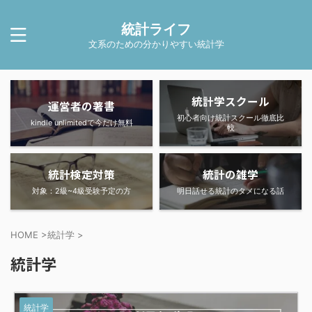
統計ライフ
文系のための分かりやすい統計学
統計学スクール
運営者の著書
初心者向け統計スクール徹底比
kindle unlimitedで今だけ無料
較
統計検定対策
統計の雑学
対象：2級~4級受験予定の方
明日話せる統計のタメになる話
HOME
>
統計学
>
統計学
統計学