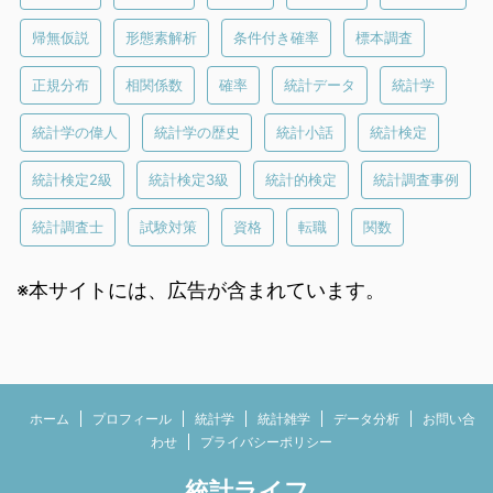
帰無仮説
形態素解析
条件付き確率
標本調査
正規分布
相関係数
確率
統計データ
統計学
統計学の偉人
統計学の歴史
統計小話
統計検定
統計検定2級
統計検定3級
統計的検定
統計調査事例
統計調査士
試験対策
資格
転職
関数
※本サイトには、広告が含まれています。
ホーム
プロフィール
統計学
統計雑学
データ分析
お問い合
わせ
プライバシーポリシー
統計ライフ