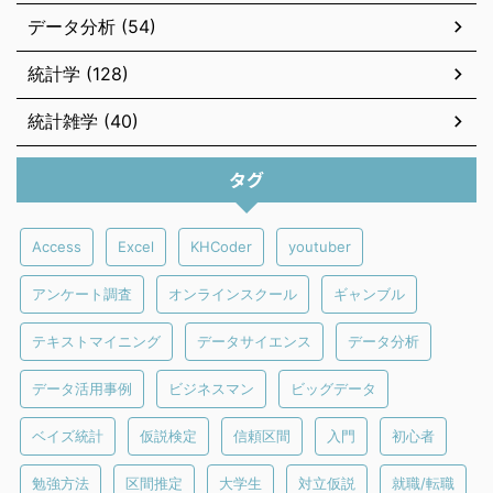
データ分析 (54)
統計学 (128)
統計雑学 (40)
タグ
Access
Excel
KHCoder
youtuber
アンケート調査
オンラインスクール
ギャンブル
テキストマイニング
データサイエンス
データ分析
データ活用事例
ビジネスマン
ビッグデータ
ベイズ統計
仮説検定
信頼区間
入門
初心者
勉強方法
区間推定
大学生
対立仮説
就職/転職