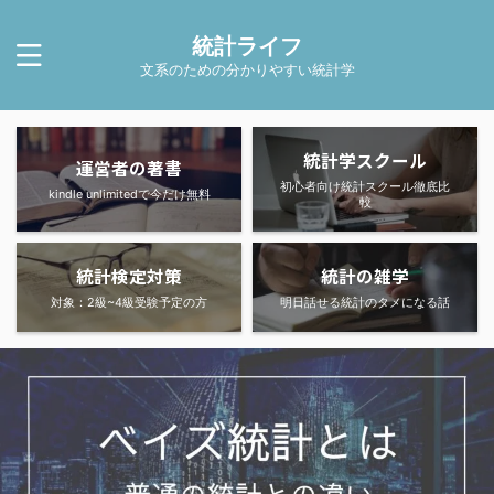
統計ライフ
文系のための分かりやすい統計学
統計学スクール
運営者の著書
初心者向け統計スクール徹底比
kindle unlimitedで今だけ無料
較
統計検定対策
統計の雑学
対象：2級~4級受験予定の方
明日話せる統計のタメになる話