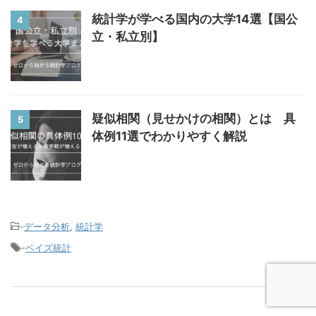
統計学が学べる国内の大学14選【国公
4
立・私立別】
疑似相関（見せかけの相関）とは 具
5
体例11選でわかりやすく解説
-
データ分析
,
統計学
-
ベイズ統計