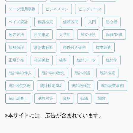
データ活用事例
ビジネスマン
ビッグデータ
ベイズ統計
仮説検定
信頼区間
入門
初心者
勉強方法
区間推定
大学生
対立仮説
就職/転職
帰無仮説
形態素解析
条件付き確率
標本調査
正規分布
相関係数
確率
統計データ
統計学
統計学の偉人
統計学の歴史
統計小話
統計検定
統計検定2級
統計検定3級
統計的検定
統計調査事例
統計調査士
試験対策
資格
転職
関数
※本サイトには、広告が含まれています。