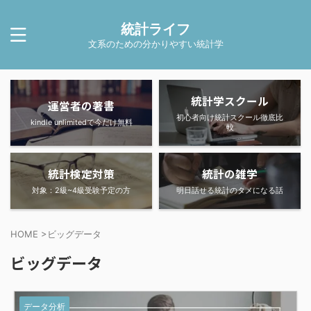
統計ライフ
文系のための分かりやすい統計学
統計学スクール
運営者の著書
初心者向け統計スクール徹底比
kindle unlimitedで今だけ無料
較
統計検定対策
統計の雑学
対象：2級~4級受験予定の方
明日話せる統計のタメになる話
HOME
>
ビッグデータ
ビッグデータ
データ分析