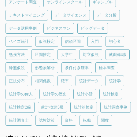
アンケート調査
オンラインスクール
ギャンブル
テキストマイニング
データサイエンス
データ分析
データ活用事例
ビジネスマン
ビッグデータ
ベイズ統計
仮説検定
信頼区間
入門
初心者
勉強方法
区間推定
大学生
対立仮説
就職/転職
帰無仮説
形態素解析
条件付き確率
標本調査
正規分布
相関係数
確率
統計データ
統計学
統計学の偉人
統計学の歴史
統計小話
統計検定
統計検定2級
統計検定3級
統計的検定
統計調査事例
統計調査士
試験対策
資格
転職
関数