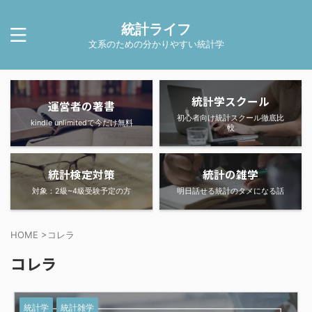
統計ライフ
文系のための分かりやすい統計学
統計学スクール
運営者の著書
初心者向け統計スクール徹底比
kindle unlimitedで今だけ無料
較
統計検定対策
統計の雑学
対象：2級~4級受験予定の方
明日話せる統計のタメになる話
HOME
>
コレラ
コレラ
統計学
統計雑学