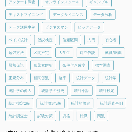
アンケート調査
オンラインスクール
ギャンブル
テキストマイニング
データサイエンス
データ分析
データ活用事例
ビジネスマン
ビッグデータ
ベイズ統計
仮説検定
信頼区間
入門
初心者
勉強方法
区間推定
大学生
対立仮説
就職/転職
帰無仮説
形態素解析
条件付き確率
標本調査
正規分布
相関係数
確率
統計データ
統計学
統計学の偉人
統計学の歴史
統計小話
統計検定
統計検定2級
統計検定3級
統計的検定
統計調査事例
統計調査士
試験対策
資格
転職
関数