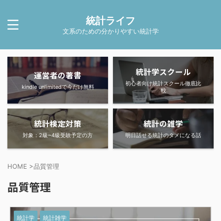
統計ライフ
文系のための分かりやすい統計学
統計学スクール
運営者の著書
初心者向け統計スクール徹底比
kindle unlimitedで今だけ無料
較
統計検定対策
統計の雑学
対象：2級~4級受験予定の方
明日話せる統計のタメになる話
HOME
>
品質管理
品質管理
統計学
統計雑学